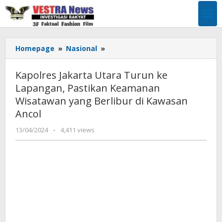
Lewati
ke
konten
Kapolres
Homepage
»
Nasional
»
Jakarta
Utara
Kapolres Jakarta Utara Turun ke
Turun
Lapangan, Pastikan Keamanan
ke
Wisatawan yang Berlibur di Kawasan
Lapangan,
Pastikan
Ancol
Keamanan
oleh
13/04/2024
-
4,411 views
Wisatawan
Pimpinan
yang
Redaksi
Berlibur
di
Kawasan
Ancol