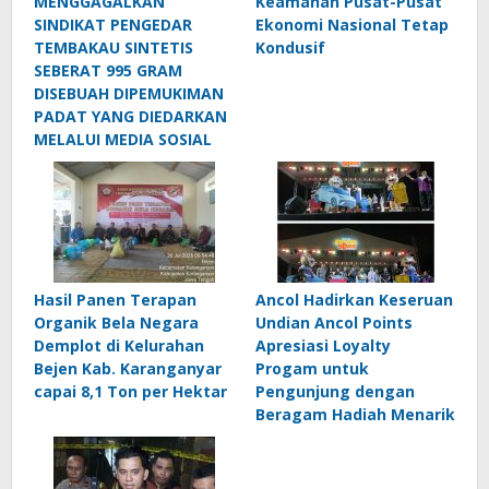
MENGGAGALKAN
Keamanan Pusat-Pusat
SINDIKAT PENGEDAR
Ekonomi Nasional Tetap
TEMBAKAU SINTETIS
Kondusif
SEBERAT 995 GRAM
DISEBUAH DIPEMUKIMAN
PADAT YANG DIEDARKAN
MELALUI MEDIA SOSIAL
Hasil Panen Terapan
Ancol Hadirkan Keseruan
Organik Bela Negara
Undian Ancol Points
Demplot di Kelurahan
Apresiasi Loyalty
Bejen Kab. Karanganyar
Progam untuk
capai 8,1 Ton per Hektar
Pengunjung dengan
Beragam Hadiah Menarik