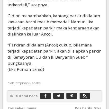
terkendali,” ucapnya.
Gidion menambahkan, kantong parkir di dalam
kawasan Ancol masih memadai. Namun jika
terjadi kepadatan parkir maka kendaraan akan
dialihkan ke luar Ancol.
“Parkiran di dalam (Ancol) cukup, bilamana
terjadi kepadatan parkir, akan di siapkan parkir
di Kemayoran C 3 dan Jl. Benyamin Sueb,”
pungkasnya.
(Eka Purnama/red)
oleh
Pimpinan Redaksi
Ikuti Kami Pada
Navigasi
Pos sebelumnya
Pos berikutnya