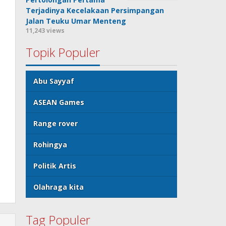
Terjadinya Kecelakaan Persimpangan
Jalan Teuku Umar Menteng
11,243 views
Topik Populer
Abu Sayyaf
ASEAN Games
Range rover
Rohingya
Politik Artis
Olahraga kita
Tag Populer