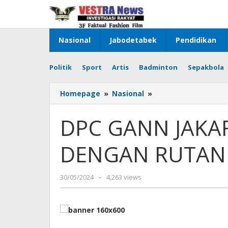
Lewati
ke
konten
Nasional
Jabodetabek
Pendidikan
Politik
Sport
Artis
Badminton
Sepakbola
DPC
Homepage
»
Nasional
»
GANN
JAKARTA
DPC GANN JAKA
UTARA
AUDENSI
DENGAN RUTAN
DENGAN
RUTAN
SALEMBA
oleh
30/05/2024
-
4,263 views
Pimpinan
Redaksi