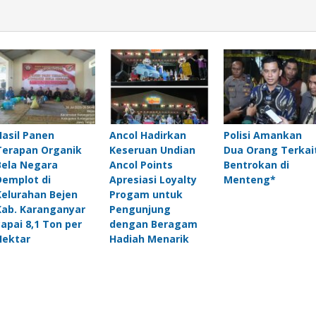
Hasil Panen
Ancol Hadirkan
Polisi Amankan
Terapan Organik
Keseruan Undian
Dua Orang Terkai
Bela Negara
Ancol Points
Bentrokan di
Demplot di
Apresiasi Loyalty
Menteng*
Kelurahan Bejen
Progam untuk
Kab. Karanganyar
Pengunjung
capai 8,1 Ton per
dengan Beragam
Hektar
Hadiah Menarik