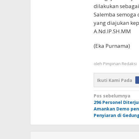
dilakukan sebagai
Salemba semoga d
yang diajukan ke
A.Nd.IP.SH.MM
(Eka Purnama)
oleh
Pimpinan Redaksi
Ikuti Kami Pada
Navigasi
Pos sebelumnya
296 Personel Diterj
pos
Amankan Demo pen
Penyiaran di Gedun