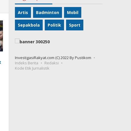
Artis
Badminton
Mobil
Sepakbola
Politik
Sport
InvestigasiRakyat.com (C) 2022 By Pustikom
t
Indeks Berita
Redaksi
Kode Etik Jurnalistik