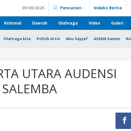
09/08/2026
Pencarian
Indeks Berita
Kriminal
Daerah
Olahraga
Video
Galeri
Olahraga kita
Politik Artis
Abu Sayyaf
ASEAN Games
Ro
RTA UTARA AUDENSI
 SALEMBA