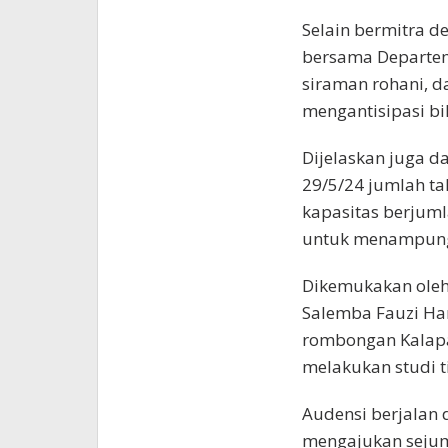
Selain bermitra d
bersama Departe
siraman rohani, 
mengantisipasi bi
Dijelaskan juga 
29/5/24 jumlah t
kapasitas berjum
untuk menampung 
Dikemukakan oleh
Salemba Fauzi Ha
rombongan Kalapa
melakukan studi t
Audensi berjalan
mengajukan sejum