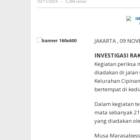
oleh
10/11/2024
-
5,284 views
mata
Pimpinan
Gratis
Redaksi
Di
Jakarta
Timur
JAKARTA , 09 NO
INVESTIGASI RA
Kegiatan periksa 
diadakan di jalan
Kelurahan Cipina
bertempat di ked
Dalam kegiatan t
mata sebanyak 21
yang diadakan ol
Musa Marasabessy