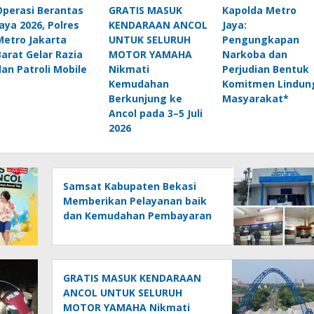
Operasi Berantas
GRATIS MASUK
Kapolda Metro
Jaya 2026, Polres
KENDARAAN ANCOL
Jaya:
Metro Jakarta
UNTUK SELURUH
Pengungkapan
Barat Gelar Razia
MOTOR YAMAHA
Narkoba dan
dan Patroli Mobile
Nikmati
Perjudian Bentuk
Kemudahan
Komitmen Lindun
Berkunjung ke
Masyarakat*
Ancol pada 3–5 Juli
2026
Samsat Kabupaten Bekasi
Memberikan Pelayanan baik
dan Kemudahan Pembayaran
Pajak Kendaraan Bermotor
GRATIS MASUK KENDARAAN
ANCOL UNTUK SELURUH
MOTOR YAMAHA Nikmati