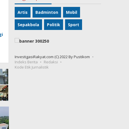
Artis
Badminton
Mobil
Sepakbola
Politik
Sport
gi
InvestigasiRakyat.com (C) 2022 By Pustikom
Indeks Berita
Redaksi
Kode Etik Jurnalistik