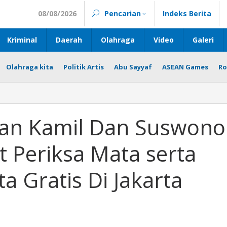
08/08/2026
Pencarian
Indeks Berita
Kriminal
Daerah
Olahraga
Video
Galeri
Olahraga kita
Politik Artis
Abu Sayyaf
ASEAN Games
Ro
wan Kamil Dan Suswono
 Periksa Mata serta
a Gratis Di Jakarta