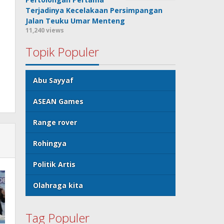
Terjadinya Kecelakaan Persimpangan
Jalan Teuku Umar Menteng
11,240 views
Topik Populer
Abu Sayyaf
ASEAN Games
Range rover
Rohingya
Politik Artis
Olahraga kita
Tag Populer