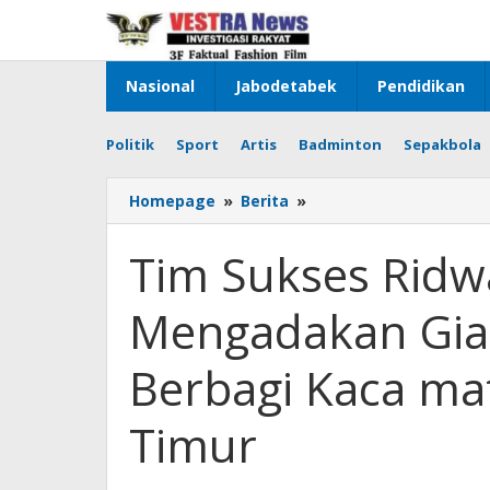
Lewati
ke
konten
Nasional
Jabodetabek
Pendidikan
Politik
Sport
Artis
Badminton
Sepakbola
Tim
Homepage
»
Berita
»
Sukses
Ridwan
Tim Sukses Rid
Kamil
Dan
Mengadakan Giat
Suswono
Mengadakan
Giat
Berbagi Kaca mat
Periksa
Mata
Timur
serta
Berbagi
Kaca