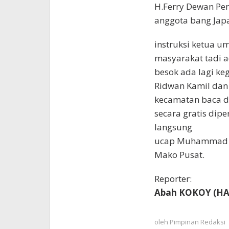
H.Ferry Dewan Pen
anggota bang Japa
instruksi ketua um
masyarakat tadi a
besok ada lagi ke
Ridwan Kamil dan 
kecamatan baca da
secara gratis dip
langsung
ucap Muhammad H
Mako Pusat.
Reporter:
Abah KOKOY (H
oleh
Pimpinan Redaksi