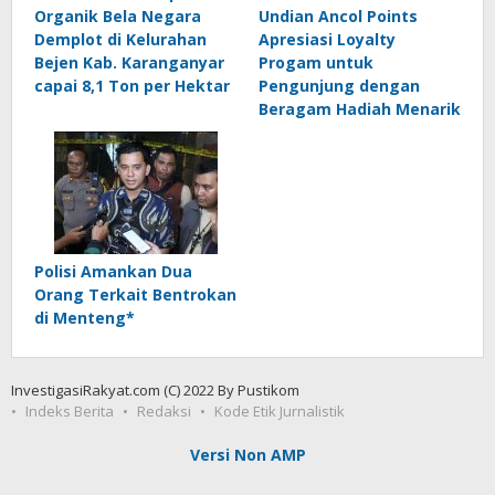
Organik Bela Negara
Undian Ancol Points
Demplot di Kelurahan
Apresiasi Loyalty
Bejen Kab. Karanganyar
Progam untuk
capai 8,1 Ton per Hektar
Pengunjung dengan
Beragam Hadiah Menarik
Polisi Amankan Dua
Orang Terkait Bentrokan
di Menteng*
InvestigasiRakyat.com (C) 2022 By Pustikom
Indeks Berita
Redaksi
Kode Etik Jurnalistik
Versi Non AMP