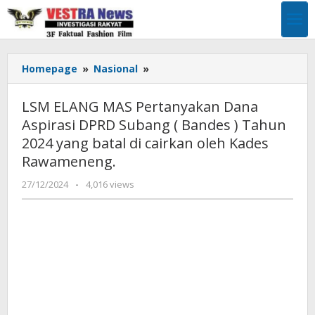
Lewati
ke
konten
LSM
Homepage
»
Nasional
»
ELANG
MAS
LSM ELANG MAS Pertanyakan Dana
Pertanyakan
Aspirasi DPRD Subang ( Bandes ) Tahun
Dana
2024 yang batal di cairkan oleh Kades
Aspirasi
DPRD
Rawameneng.
Subang
oleh
27/12/2024
-
4,016 views
(
Pimpinan
Bandes
Redaksi
)
Tahun
2024
yang
batal
di
cairkan