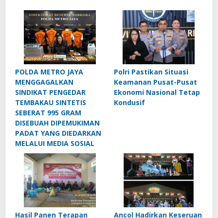
POLDA METRO JAYA
Polri Pastikan Situasi
MENGGAGALKAN
Keamanan Pusat-Pusat
SINDIKAT PENGEDAR
Ekonomi Nasional Tetap
TEMBAKAU SINTETIS
Kondusif
SEBERAT 995 GRAM
DISEBUAH DIPEMUKIMAN
PADAT YANG DIEDARKAN
MELALUI MEDIA SOSIAL
Hasil Panen Terapan
Ancol Hadirkan Keseruan