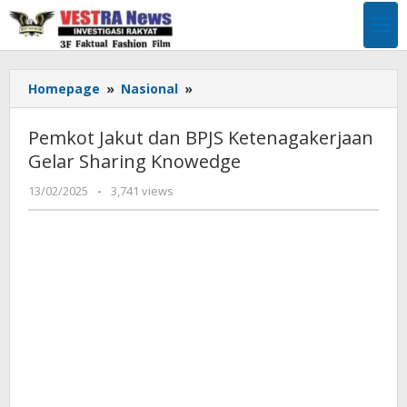
Lewati
ke
konten
Pemkot
Homepage
»
Nasional
»
Jakut
dan
Pemkot Jakut dan BPJS Ketenagakerjaan
BPJS
Gelar Sharing Knowedge
Ketenagakerjaan
Gelar
oleh
13/02/2025
-
3,741 views
Sharing
Pimpinan
Knowedge
Redaksi