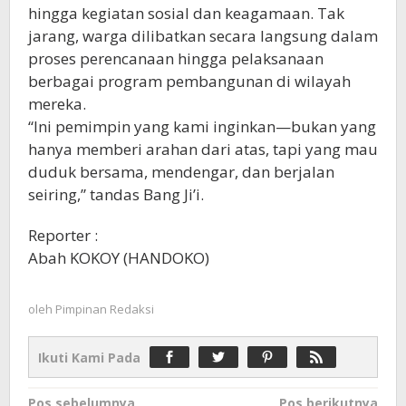
hingga kegiatan sosial dan keagamaan. Tak
jarang, warga dilibatkan secara langsung dalam
proses perencanaan hingga pelaksanaan
berbagai program pembangunan di wilayah
mereka.
“Ini pemimpin yang kami inginkan—bukan yang
hanya memberi arahan dari atas, tapi yang mau
duduk bersama, mendengar, dan berjalan
seiring,” tandas Bang Ji’i.
Reporter :
Abah KOKOY (HANDOKO)
oleh
Pimpinan Redaksi
Ikuti Kami Pada
Navigasi
Pos sebelumnya
Pos berikutnya