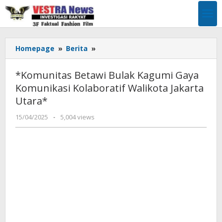
Lewati
ke
konten
*Komunitas
Homepage
»
Berita
»
Betawi
Bulak
*Komunitas Betawi Bulak Kagumi Gaya
Kagumi
Komunikasi Kolaboratif Walikota Jakarta
Gaya
Utara*
Komunikasi
Kolaboratif
oleh
15/04/2025
-
5,004 views
Walikota
Pimpinan
Jakarta
Redaksi
Utara*