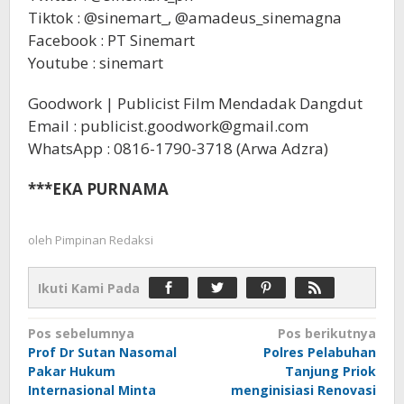
Tiktok : @sinemart_, @amadeus_sinemagna
Facebook : PT Sinemart
Youtube : sinemart
Goodwork | Publicist Film Mendadak Dangdut
Email : publicist.goodwork@gmail.com
WhatsApp : 0816-1790-3718 (Arwa Adzra)
***EKA PURNAMA
oleh
Pimpinan Redaksi
Ikuti Kami Pada
Navigasi
Pos sebelumnya
Pos berikutnya
Prof Dr Sutan Nasomal
Polres Pelabuhan
pos
Pakar Hukum
Tanjung Priok
Internasional Minta
menginisiasi Renovasi