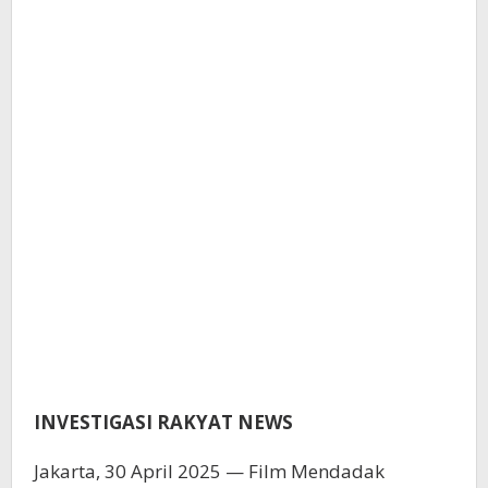
Pop
ke
Biduan
Dangdut
di
Pantura!
INVESTIGASI RAKYAT NEWS
Jakarta, 30 April 2025 — Film Mendadak