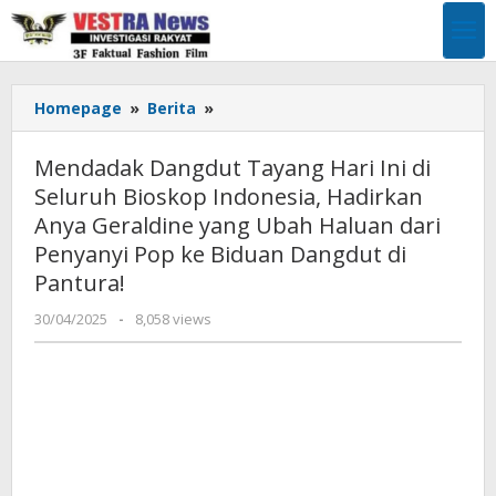
Lewati
ke
konten
Mendadak
Homepage
»
Berita
»
Dangdut
Tayang
Mendadak Dangdut Tayang Hari Ini di
Hari
Seluruh Bioskop Indonesia, Hadirkan
Ini
Anya Geraldine yang Ubah Haluan dari
di
Seluruh
Penyanyi Pop ke Biduan Dangdut di
Bioskop
Pantura!
Indonesia,
Hadirkan
oleh
30/04/2025
-
8,058 views
Pimpinan
Anya
Redaksi
Geraldine
yang
Ubah
Haluan
dari
Penyanyi