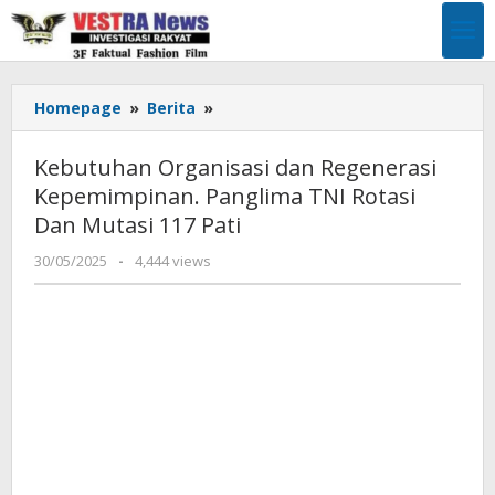
Lewati
ke
konten
Kebutuhan
Homepage
»
Berita
»
Organisasi
dan
Kebutuhan Organisasi dan Regenerasi
Regenerasi
Kepemimpinan. Panglima TNI Rotasi
Kepemimpinan.
Dan Mutasi 117 Pati
Panglima
TNI
oleh
30/05/2025
-
4,444 views
Rotasi
Pimpinan
Dan
Redaksi
Mutasi
117
Pati