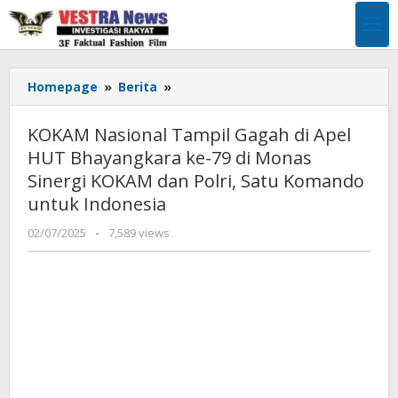
Lewati
ke
konten
KOKAM
Homepage
»
Berita
»
Nasional
Tampil
KOKAM Nasional Tampil Gagah di Apel
Gagah
HUT Bhayangkara ke-79 di Monas
di
Sinergi KOKAM dan Polri, Satu Komando
Apel
HUT
untuk Indonesia
Bhayangkara
oleh
02/07/2025
-
7,589 views
ke-
Pimpinan
79
Redaksi
di
Monas
Sinergi
KOKAM
dan
Polri,
Satu