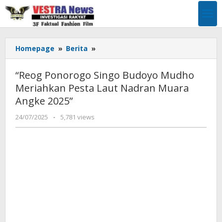
Lewati
ke
konten
"Reog
Homepage
»
Berita
»
Ponorogo
Singo
“Reog Ponorogo Singo Budoyo Mudho
Budoyo
Meriahkan Pesta Laut Nadran Muara
Mudho
Angke 2025”
Meriahkan
Pesta
oleh
24/07/2025
-
5,781 views
Laut
Pimpinan
Nadran
Redaksi
Muara
Angke
2025"